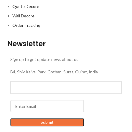
Quote Decore
Wall Decore
Order Tracking
Newsletter
Sign up to get update news about us
B4, Shiv Kaival Park, Gothan, Surat, Gujrat, India