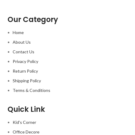
Our Category
Home
About Us
Contact Us
Privacy Policy
Return Policy
Shipping Policy
Terms & Conditions
Quick Link
Kid's Corner
Office Decore