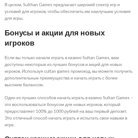
В целом, Sulthan Games предлагает широкий спектр игр и
условий для игроков, чтобы обеспечить им наилучшие условия
для игры.
Бонусы и акции для новых
игроков
Если вы только начали играть в казино Sultan Games, вам
доступны некоторые из лучших бонусов и акций для новых
игроков. Используя сultan games промокод, вы можете получить
дополнительные преимущества и начать играть с более
высоким балансом.
Один из лучших способов начать играть в казино Sultan Games –
это воспользоваться бонусом для новых игроков, который
предоставляет 100% до 1000 рублей на ваш первый депозит.
Это отличный способ начать играть и испытать свои навыки в
игре.