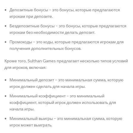
Депозитные бонусы – это бонусы, которые предлагаются
игрокам при депозите.
Бездепозитные бонусы – это бонусы, которые предлагаются
игрокам без необходимости делать депозит.
Промокоды – это коды, которые предлагаются игрокам для
получения дополнительных бонусов.
Кроме того, Sulthan Games предлагает несколько типов условий
для игроков, включая:
Минимальный депозит – это минимальная сумма, которую
игрок должен сделать для начала игры.
Минимальный коэффициент – это минимальный
коэффициент, который игрок должен использовать для
начала игры.
Минимальный выигры – это минимальная сумма, которую
игрок может выиграть.