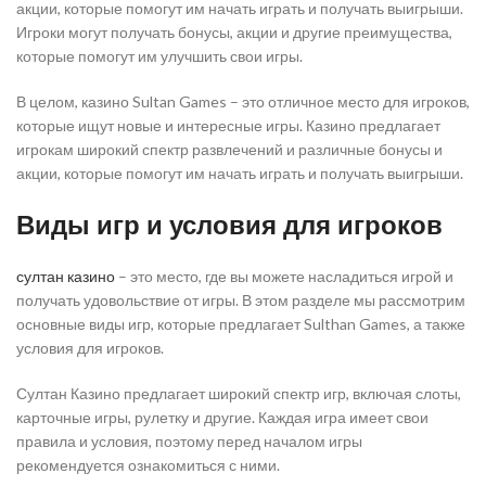
акции, которые помогут им начать играть и получать выигрыши.
Игроки могут получать бонусы, акции и другие преимущества,
которые помогут им улучшить свои игры.
В целом, казино Sultan Games – это отличное место для игроков,
которые ищут новые и интересные игры. Казино предлагает
игрокам широкий спектр развлечений и различные бонусы и
акции, которые помогут им начать играть и получать выигрыши.
Виды игр и условия для игроков
султан казино
– это место, где вы можете насладиться игрой и
получать удовольствие от игры. В этом разделе мы рассмотрим
основные виды игр, которые предлагает Sulthan Games, а также
условия для игроков.
Султан Казино предлагает широкий спектр игр, включая слоты,
карточные игры, рулетку и другие. Каждая игра имеет свои
правила и условия, поэтому перед началом игры
рекомендуется ознакомиться с ними.