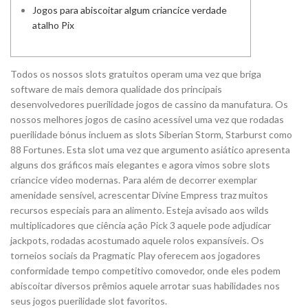
Jogos para abiscoitar algum criancice verdade
atalho Pix
Todos os nossos slots gratuitos operam uma vez que briga
software de mais demora qualidade dos principais
desenvolvedores puerilidade jogos de cassino da manufatura. Os
nossos melhores jogos de casino acessível uma vez que rodadas
puerilidade bónus incluem as slots Siberian Storm, Starburst como
88 Fortunes. Esta slot uma vez que argumento asiático apresenta
alguns dos gráficos mais elegantes e agora vimos sobre slots
criancice vídeo modernas.
Para além de decorrer exemplar
amenidade sensível, acrescentar Divine Empress traz muitos
recursos especiais para an alimento. Esteja avisado aos wilds
multiplicadores que ciência açâo Pick 3 aquele pode adjudicar
jackpots, rodadas acostumado aquele rolos expansíveis. Os
torneios sociais da Pragmatic Play oferecem aos jogadores
conformidade tempo competitivo comovedor, onde eles podem
abiscoitar diversos prêmios aquele arrotar suas habilidades nos
seus jogos puerilidade slot favoritos.