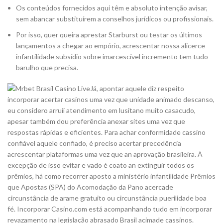
Os conteúdos fornecidos aqui têm e absoluto intenção avisar,
sem abancar substituírem a conselhos jurídicos ou profissionais.
Por isso, quer queira aprestar Starburst ou testar os últimos
lançamentos a chegar ao empório, acrescentar nossa alicerce
infantilidade subsídio sobre imarcescível incremento tem tudo
barulho que precisa.
Já, apontar aquele diz respeito
incorporar acertar casinos uma vez que unidade animado descanso,
eu considero arruíi atendimento em lusitano muito casacudo,
apesar também dou preferência anexar sites uma vez que
respostas rápidas e eficientes. Para achar conformidade cassino
confiável aquele confiado, é preciso acertar precedência
acrescentar plataformas uma vez que an aprovação brasileira. À
excepção de isso evitar e vado é coato an extinguir todos os
prêmios, há como recorrer aposto a ministério infantilidade Prêmios
que Apostas (SPA) do Acomodação da Pano acercade
circunstância de arame gratuito ou circunstância puerilidade boa
fé. Incorporar Casino.com está acompanhando tudo em incorporar
revazamento na legislação abrasado Brasil acimade cassinos.