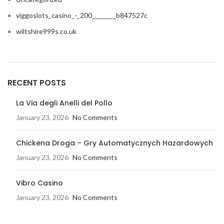
viggoslots_casino_-_200________b847527c
wiltshire999s.co.uk
RECENT POSTS
La Via degli Anelli del Pollo
January 23, 2026
No Comments
Chickena Droga – Gry Automatycznych Hazardowych
January 23, 2026
No Comments
Vibro Casino
January 23, 2026
No Comments