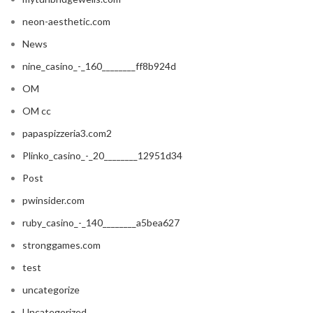
neon-aesthetic.com
News
nine_casino_-_160________ff8b924d
OM
OM cc
papaspizzeria3.com2
Plinko_casino_-_20________12951d34
Post
pwinsider.com
ruby_casino_-_140________a5bea627
stronggames.com
test
uncategorize
Uncategorized