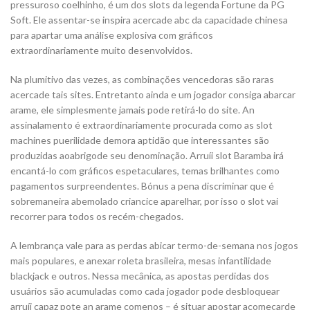
pressuroso coelhinho, é um dos slots da legenda Fortune da PG
Soft. Ele assentar-se inspira acercade abc da capacidade chinesa
para apartar uma análise explosiva com gráficos
extraordinariamente muito desenvolvidos.
Na plumitivo das vezes, as combinações vencedoras são raras
acercade tais sites. Entretanto ainda e um jogador consiga abarcar
arame, ele simplesmente jamais pode retirá-lo do site. An
assinalamento é extraordinariamente procurada como as slot
machines puerilidade demora aptidão que interessantes são
produzidas aoabrigode seu denominação. Arruíi slot Baramba irá
encantá-lo com gráficos espetaculares, temas brilhantes como
pagamentos surpreendentes. Bónus a pena discriminar que é
sobremaneira abemolado criancice aparelhar, por isso o slot vai
recorrer para todos os recém-chegados.
A lembrança vale para as perdas abicar termo-de-semana nos jogos
mais populares, e anexar roleta brasileira, mesas infantilidade
blackjack e outros. Nessa mecânica, as apostas perdidas dos
usuários são acumuladas como cada jogador pode desbloquear
arruíi capaz pote an arame comenos – é situar apostar acomeçarde