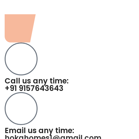
Call us any time:
+91 9157643643
Email us any time:
hokahomes1@gmail.com