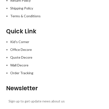
Return Policy
Shipping Policy
Terms & Conditions
Quick Link
Kid's Corner
Office Decore
Quote Decore
Wall Decore
Order Tracking
Newsletter
Sign up to get update news about us