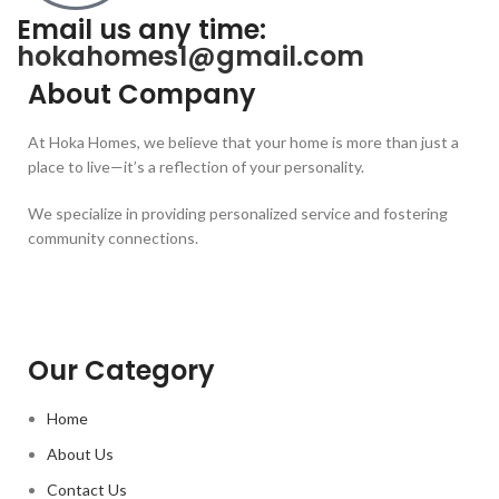
Email us any time:
hokahomes1@gmail.com
About Company
At Hoka Homes, we believe that your home is more than just a
place to live—it’s a reflection of your personality.
We specialize in providing personalized service and fostering
community connections.
Our Category
Home
About Us
Contact Us