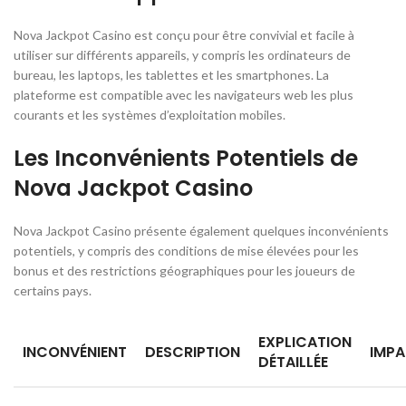
Nova Jackpot Casino est conçu pour être convivial et facile à
utiliser sur différents appareils, y compris les ordinateurs de
bureau, les laptops, les tablettes et les smartphones. La
plateforme est compatible avec les navigateurs web les plus
courants et les systèmes d’exploitation mobiles.
Les Inconvénients Potentiels de
Nova Jackpot Casino
Nova Jackpot Casino présente également quelques inconvénients
potentiels, y compris des conditions de mise élevées pour les
bonus et des restrictions géographiques pour les joueurs de
certains pays.
EXPLICATION
INCONVÉNIENT
DESCRIPTION
IMP
DÉTAILLÉE