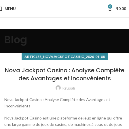
0
MENU
₹
0.00
Blog
ARTICLES_NOVAJACKPOT CASINO_2026-01-08
Nova Jackpot Casino : Analyse Complète
des Avantages et Inconvénients
Krupali
Nova Jackpot Casino : Analyse Complète des Avantages et
Inconvénients
Nova Jackpot Casino est une plateforme de jeux en ligne qui offre
une large gamme de jeux de casino, de machines à sous et de jeux