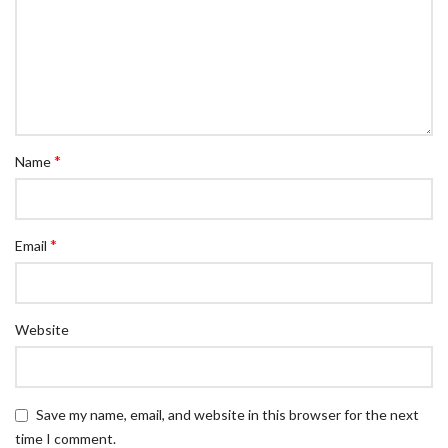
*
Name
*
Email
Website
Save my name, email, and website in this browser for the next
time I comment.