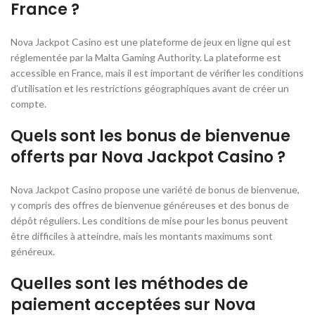
France ?
Nova Jackpot Casino est une plateforme de jeux en ligne qui est
réglementée par la Malta Gaming Authority. La plateforme est
accessible en France, mais il est important de vérifier les conditions
d’utilisation et les restrictions géographiques avant de créer un
compte.
Quels sont les bonus de bienvenue
offerts par Nova Jackpot Casino ?
Nova Jackpot Casino propose une variété de bonus de bienvenue,
y compris des offres de bienvenue généreuses et des bonus de
dépôt réguliers. Les conditions de mise pour les bonus peuvent
être difficiles à atteindre, mais les montants maximums sont
généreux.
Quelles sont les méthodes de
paiement acceptées sur Nova