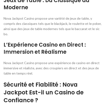
Jeux de Table : Du Classique au
Moderne
Nova Jackpot Casino propose une variété de jeux de table, y
compris des classiques tels que le blackjack, le roulette et le poker,
ainsi que des jeux de table modernes tels que le baccarat et le sic
bo.
L’Expérience Casino en Direct :
Immersion et Réalisme
Nova Jackpot Casino propose une expérience de casino en direct
immersive et réaliste, avec des croupiers en direct et des jeux de
table en temps réel.
Sécurité et Fiabilité : Nova
Jackpot Est-il un Casino de
Confiance ?