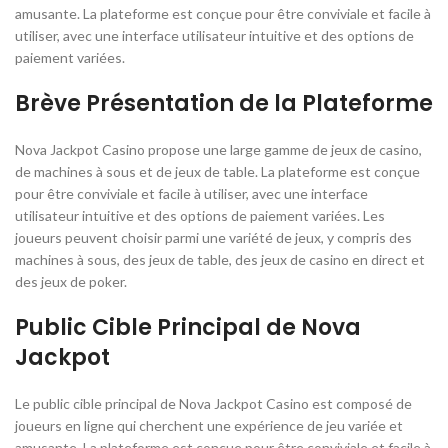
amusante. La plateforme est conçue pour être conviviale et facile à
utiliser, avec une interface utilisateur intuitive et des options de
paiement variées.
Brève Présentation de la Plateforme
Nova Jackpot Casino propose une large gamme de jeux de casino,
de machines à sous et de jeux de table. La plateforme est conçue
pour être conviviale et facile à utiliser, avec une interface
utilisateur intuitive et des options de paiement variées. Les
joueurs peuvent choisir parmi une variété de jeux, y compris des
machines à sous, des jeux de table, des jeux de casino en direct et
des jeux de poker.
Public Cible Principal de Nova
Jackpot
Le public cible principal de Nova Jackpot Casino est composé de
joueurs en ligne qui cherchent une expérience de jeu variée et
amusante. La plateforme est conçue pour être conviviale et facile à