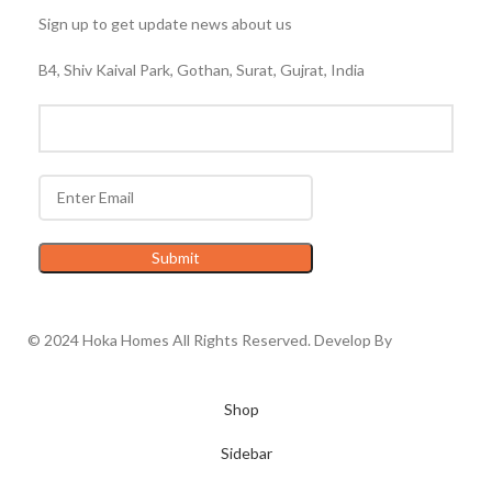
Sign up to get update news about us
B4, Shiv Kaival Park, Gothan, Surat, Gujrat, India
© 2024 Hoka Homes All Rights Reserved. Develop By
Advance
Technologies
Shop
Sidebar