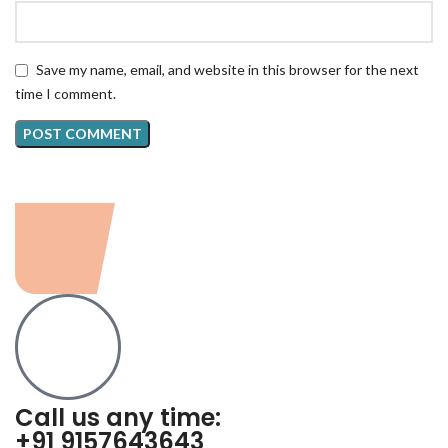
Save my name, email, and website in this browser for the next
time I comment.
Call us any time:
+91 9157643643