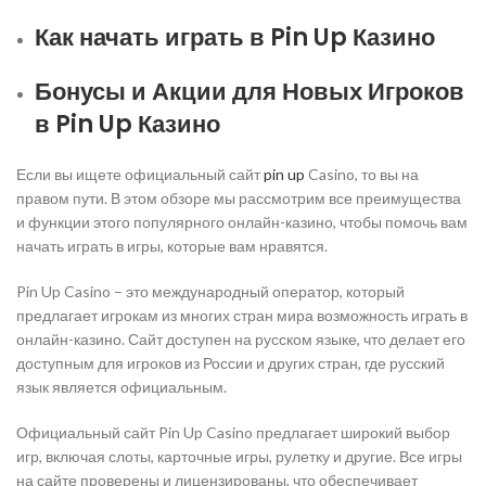
Как начать играть в Pin Up Казино
Бонусы и Акции для Новых Игроков
в Pin Up Казино
Если вы ищете официальный сайт
pin up
Casino, то вы на
правом пути. В этом обзоре мы рассмотрим все преимущества
и функции этого популярного онлайн-казино, чтобы помочь вам
начать играть в игры, которые вам нравятся.
Pin Up Casino – это международный оператор, который
предлагает игрокам из многих стран мира возможность играть в
онлайн-казино. Сайт доступен на русском языке, что делает его
доступным для игроков из России и других стран, где русский
язык является официальным.
Официальный сайт Pin Up Casino предлагает широкий выбор
игр, включая слоты, карточные игры, рулетку и другие. Все игры
на сайте проверены и лицензированы, что обеспечивает