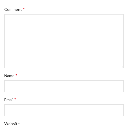
*
Comment
*
Name
*
Email
Website