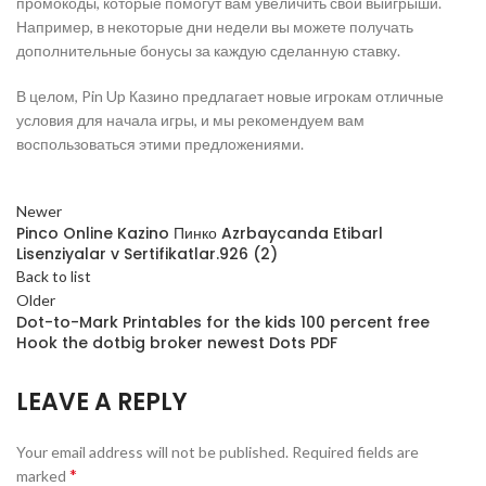
промокоды, которые помогут вам увеличить свои выигрыши.
Например, в некоторые дни недели вы можете получать
дополнительные бонусы за каждую сделанную ставку.
В целом, Pin Up Казино предлагает новые игрокам отличные
условия для начала игры, и мы рекомендуем вам
воспользоваться этими предложениями.
Newer
Pinco Online Kazino Пинко Azrbaycanda Etibarl
Lisenziyalar v Sertifikatlar.926 (2)
Back to list
Older
Dot-to-Mark Printables for the kids 100 percent free
Hook the dotbig broker newest Dots PDF
LEAVE A REPLY
Your email address will not be published.
Required fields are
*
marked