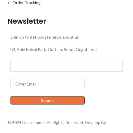
Order Tracking
Newsletter
Sign up to get update news about us
B4, Shiv Kaival Park, Gothan, Surat, Gujrat, India
© 2024 Hoka Homes All Rights Reserved. Develop By
Advance
Technologies