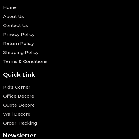
Home
About Us
Contact Us
Privacy Policy
Return Policy
Shipping Policy
Terms & Conditions
Quick Link
Kid's Corner
Office Decore
Quote Decore
Wall Decore
Order Tracking
Newsletter