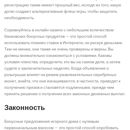
регистрацию также имеют прошлый вес, исходя из того, какую
долю создают альтернативные флеш-игры, чтобы защитить
необходимость.
Соревнуйтесь в онлайн-казино с небольшим количеством
банковских бонусных продуктов — это простой способ
использовать помимо ставок в Интернете, не рискуя деньгами.
Тем не менее, они также не очень проверены и верны. Вы
должны внимательно ознакомиться с условиями. Каковы
условия членства, определите, кто вы на самом деле, а затем
судите о заключительных неделях. Когда объявление о
розыгрыше влияет на режим развлекательных серебряных
монет, знайте, что они изнашиваются, в частности, приводят к
получению призов и становятся подлинными, прежде чем
принять решение о получении всех законных денежных выплат.
Законность
Бонусные предложения игорного дома с нулевым
первоначальным взносом — это простой способ опробовать