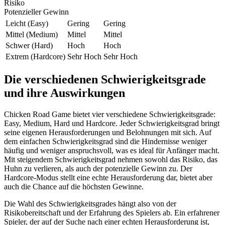
Risiko
Potenzieller Gewinn
Leicht (Easy)
Gering
Gering
Mittel (Medium)
Mittel
Mittel
Schwer (Hard)
Hoch
Hoch
Extrem (Hardcore)
Sehr Hoch
Sehr Hoch
Die verschiedenen Schwierigkeitsgrade
und ihre Auswirkungen
Chicken Road Game bietet vier verschiedene Schwierigkeitsgrade:
Easy, Medium, Hard und Hardcore. Jeder Schwierigkeitsgrad bringt
seine eigenen Herausforderungen und Belohnungen mit sich. Auf
dem einfachen Schwierigkeitsgrad sind die Hindernisse weniger
häufig und weniger anspruchsvoll, was es ideal für Anfänger macht.
Mit steigendem Schwierigkeitsgrad nehmen sowohl das Risiko, das
Huhn zu verlieren, als auch der potenzielle Gewinn zu. Der
Hardcore-Modus stellt eine echte Herausforderung dar, bietet aber
auch die Chance auf die höchsten Gewinne.
Die Wahl des Schwierigkeitsgrades hängt also von der
Risikobereitschaft und der Erfahrung des Spielers ab. Ein erfahrener
Spieler, der auf der Suche nach einer echten Herausforderung ist,