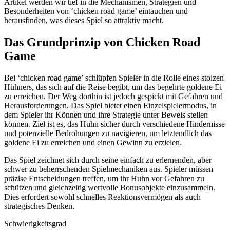
Artikel werden wir tief in die Mechanismen, Strategien und
Besonderheiten von ‘chicken road game’ eintauchen und
herausfinden, was dieses Spiel so attraktiv macht.
Das Grundprinzip von Chicken Road
Game
Bei ‘chicken road game’ schlüpfen Spieler in die Rolle eines stolzen
Hühners, das sich auf die Reise begibt, um das begehrte goldene Ei
zu erreichen. Der Weg dorthin ist jedoch gespickt mit Gefahren und
Herausforderungen. Das Spiel bietet einen Einzelspielermodus, in
dem Spieler ihr Können und ihre Strategie unter Beweis stellen
können. Ziel ist es, das Huhn sicher durch verschiedene Hindernisse
und potenzielle Bedrohungen zu navigieren, um letztendlich das
goldene Ei zu erreichen und einen Gewinn zu erzielen.
Das Spiel zeichnet sich durch seine einfach zu erlernenden, aber
schwer zu beherrschenden Spielmechaniken aus. Spieler müssen
präzise Entscheidungen treffen, um ihr Huhn vor Gefahren zu
schützen und gleichzeitig wertvolle Bonusobjekte einzusammeln.
Dies erfordert sowohl schnelles Reaktionsvermögen als auch
strategisches Denken.
Schwierigkeitsgrad