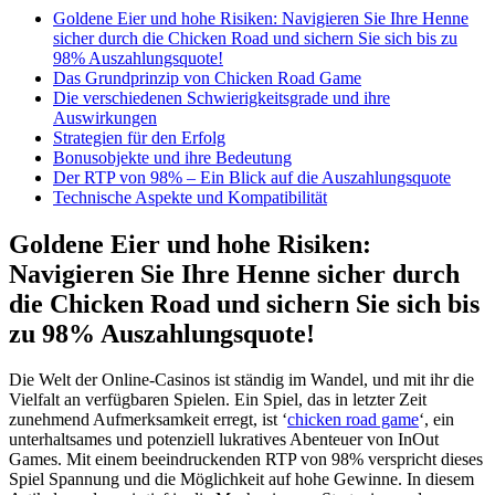
Goldene Eier und hohe Risiken: Navigieren Sie Ihre Henne
sicher durch die Chicken Road und sichern Sie sich bis zu
98% Auszahlungsquote!
Das Grundprinzip von Chicken Road Game
Die verschiedenen Schwierigkeitsgrade und ihre
Auswirkungen
Strategien für den Erfolg
Bonusobjekte und ihre Bedeutung
Der RTP von 98% – Ein Blick auf die Auszahlungsquote
Technische Aspekte und Kompatibilität
Goldene Eier und hohe Risiken:
Navigieren Sie Ihre Henne sicher durch
die Chicken Road und sichern Sie sich bis
zu 98% Auszahlungsquote!
Die Welt der Online-Casinos ist ständig im Wandel, und mit ihr die
Vielfalt an verfügbaren Spielen. Ein Spiel, das in letzter Zeit
zunehmend Aufmerksamkeit erregt, ist ‘
chicken road game
‘, ein
unterhaltsames und potenziell lukratives Abenteuer von InOut
Games. Mit einem beeindruckenden RTP von 98% verspricht dieses
Spiel Spannung und die Möglichkeit auf hohe Gewinne. In diesem