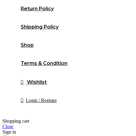
Return Policy
Shipping Policy
Shop
Terms & Condition
Wishlist
Login / Register
Shopping cart
Close
Sign in