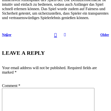
intuitiv und einfach zu bedienen, sodass auch Anfänger das Spiel
schnell erlernen können. Das Spiel wurde zudem auf Fairness und
Sicherheit getestet, um sicherzustellen, dass Spieler ein transparentes
und vertrauenswürdiges Spielerlebnis genießen können.
Newer
Older
LEAVE A REPLY
Your email address will not be published.
Required fields are
marked
*
Comment
*