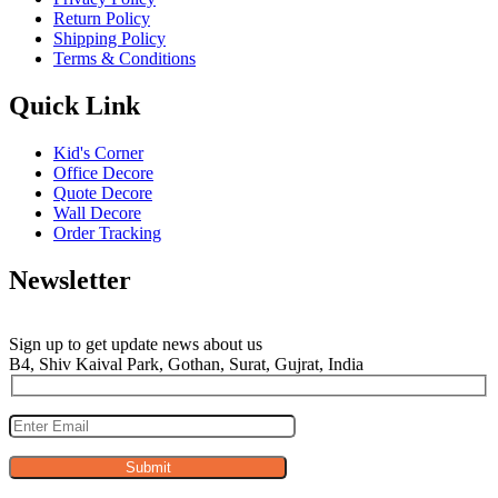
Return Policy
Shipping Policy
Terms & Conditions
Quick Link
Kid's Corner
Office Decore
Quote Decore
Wall Decore
Order Tracking
Newsletter
Sign up to get update news about us
B4, Shiv Kaival Park, Gothan, Surat, Gujrat, India