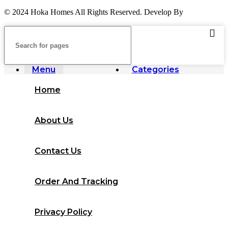
© 2024 Hoka Homes All Rights Reserved. Develop By
Advance
Technologies
Menu
Categories
Home
About Us
Contact Us
Order And Tracking
Privacy Policy