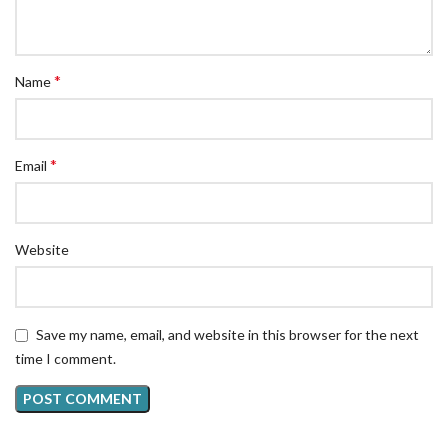
*
Name
*
Email
Website
Save my name, email, and website in this browser for the next
time I comment.