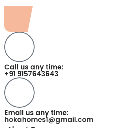
Call us any time:
+91 9157643643
Email us any time:
hokahomes1@gmail.com