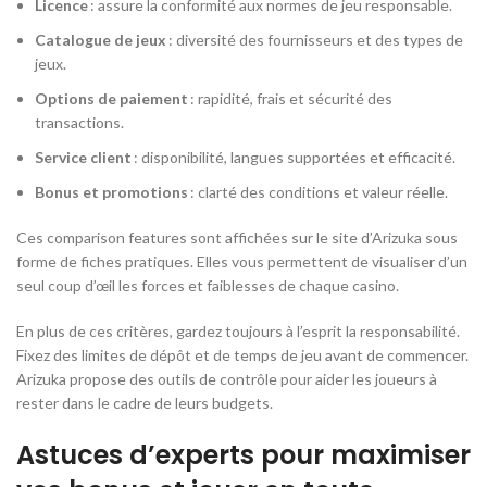
Licence
: assure la conformité aux normes de jeu responsable.
Catalogue de jeux
: diversité des fournisseurs et des types de
jeux.
Options de paiement
: rapidité, frais et sécurité des
transactions.
Service client
: disponibilité, langues supportées et efficacité.
Bonus et promotions
: clarté des conditions et valeur réelle.
Ces comparison features sont affichées sur le site d’Arizuka sous
forme de fiches pratiques. Elles vous permettent de visualiser d’un
seul coup d’œil les forces et faiblesses de chaque casino.
En plus de ces critères, gardez toujours à l’esprit la responsabilité.
Fixez des limites de dépôt et de temps de jeu avant de commencer.
Arizuka propose des outils de contrôle pour aider les joueurs à
rester dans le cadre de leurs budgets.
Astuces d’experts pour maximiser