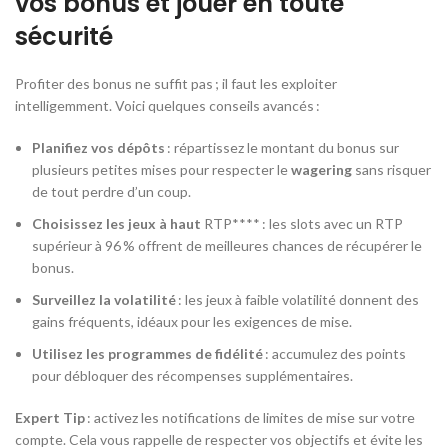
vos bonus et jouer en toute
sécurité
Profiter des bonus ne suffit pas ; il faut les exploiter
intelligemment. Voici quelques conseils avancés :
Planifiez vos dépôts
: répartissez le montant du bonus sur
plusieurs petites mises pour respecter le
wagering
sans risquer
de tout perdre d’un coup.
Choisissez les jeux à haut
RTP**** : les slots avec un RTP
supérieur à 96 % offrent de meilleures chances de récupérer le
bonus.
Surveillez la volatilité
: les jeux à faible volatilité donnent des
gains fréquents, idéaux pour les exigences de mise.
Utilisez les programmes de fidélité
: accumulez des points
pour débloquer des récompenses supplémentaires.
Expert Tip
: activez les notifications de limites de mise sur votre
compte. Cela vous rappelle de respecter vos objectifs et évite les