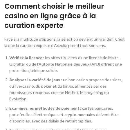
Comment choisir le meilleur
casino en ligne grâce à la
curation experte
Face à la multitude d’options, la sélection devient un vrai défi. C’est
là que la curation experte d’Arizuka prend tout son sens.
Vérifiez la licence
: les sites titulaires d’une licence de Malte,
Gibraltar ou de l’Autorité Nationale des Jeux (ANJ) offrent une
protection juridique solide.
Analysez la variété de jeux
: un bon casino propose des slots,
du live‑casino, du poker et du bingo, alimentés par des
fournisseurs reconnus comme NetEnt, Microgaming ou
Evolution.
Examinez les méthodes de paiement
: cartes bancaires,
portefeuilles électroniques et crypto‑monnaies doivent être
disponibles, avec des délais de retrait rapides.