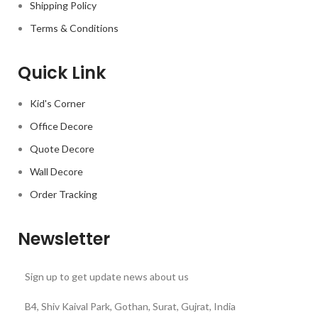
Shipping Policy
Terms & Conditions
Quick Link
Kid's Corner
Office Decore
Quote Decore
Wall Decore
Order Tracking
Newsletter
Sign up to get update news about us
B4, Shiv Kaival Park, Gothan, Surat, Gujrat, India