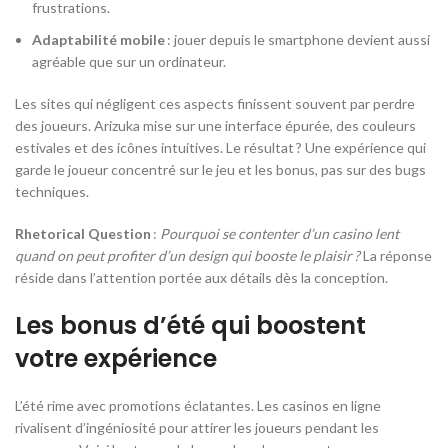
frustrations.
Adaptabilité mobile
: jouer depuis le smartphone devient aussi
agréable que sur un ordinateur.
Les sites qui négligent ces aspects finissent souvent par perdre
des joueurs. Arizuka mise sur une interface épurée, des couleurs
estivales et des icônes intuitives. Le résultat ? Une expérience qui
garde le joueur concentré sur le jeu et les bonus, pas sur des bugs
techniques.
Rhetorical Question
:
Pourquoi se contenter d’un casino lent
quand on peut profiter d’un design qui booste le plaisir ?
La réponse
réside dans l’attention portée aux détails dès la conception.
Les bonus d’été qui boostent
votre expérience
L’été rime avec promotions éclatantes. Les casinos en ligne
rivalisent d’ingéniosité pour attirer les joueurs pendant les