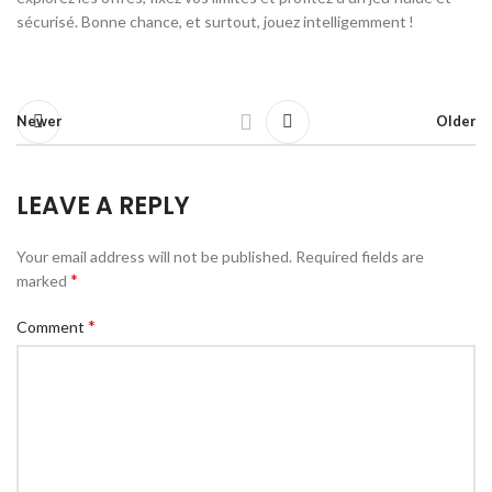
sécurisé. Bonne chance, et surtout, jouez intelligemment !
Newer
Older
LEAVE A REPLY
Your email address will not be published.
Required fields are
*
marked
*
Comment