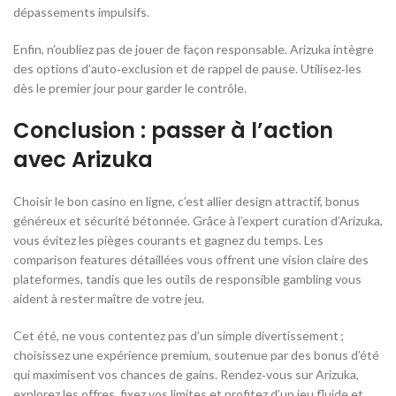
dépassements impulsifs.
Enfin, n’oubliez pas de jouer de façon responsable. Arizuka intègre
des options d’auto‑exclusion et de rappel de pause. Utilisez‑les
dès le premier jour pour garder le contrôle.
Conclusion : passer à l’action
avec Arizuka
Choisir le bon casino en ligne, c’est allier design attractif, bonus
généreux et sécurité bétonnée. Grâce à l’expert curation d’Arizuka,
vous évitez les pièges courants et gagnez du temps. Les
comparison features détaillées vous offrent une vision claire des
plateformes, tandis que les outils de responsible gambling vous
aident à rester maître de votre jeu.
Cet été, ne vous contentez pas d’un simple divertissement ;
choisissez une expérience premium, soutenue par des bonus d’été
qui maximisent vos chances de gains. Rendez‑vous sur Arizuka,
explorez les offres, fixez vos limites et profitez d’un jeu fluide et