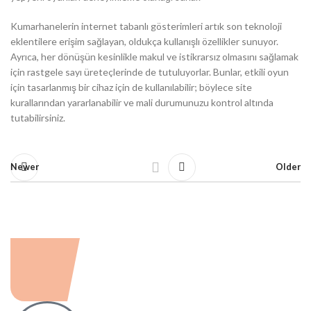
Kumarhanelerin internet tabanlı gösterimleri artık son teknoloji
eklentilere erişim sağlayan, oldukça kullanışlı özellikler sunuyor.
Ayrıca, her dönüşün kesinlikle makul ve istikrarsız olmasını sağlamak
için rastgele sayı üreteçlerinde de tutuluyorlar. Bunlar, etkili oyun
için tasarlanmış bir cihaz için de kullanılabilir; böylece site
kurallarından yararlanabilir ve mali durumunuzu kontrol altında
tutabilirsiniz.
Newer
Older