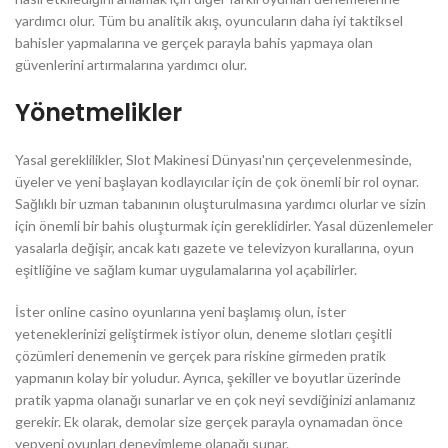
yardımcı olur. Tüm bu analitik akış, oyuncuların daha iyi taktiksel
bahisler yapmalarına ve gerçek parayla bahis yapmaya olan
güvenlerini artırmalarına yardımcı olur.
Yönetmelikler
Yasal gereklilikler, Slot Makinesi Dünyası'nın çerçevelenmesinde,
üyeler ve yeni başlayan kodlayıcılar için de çok önemli bir rol oynar.
Sağlıklı bir uzman tabanının oluşturulmasına yardımcı olurlar ve sizin
için önemli bir bahis oluşturmak için gereklidirler. Yasal düzenlemeler
yasalarla değişir, ancak katı gazete ve televizyon kurallarına, oyun
eşitliğine ve sağlam kumar uygulamalarına yol açabilirler.
İster online casino oyunlarına yeni başlamış olun, ister
yeteneklerinizi geliştirmek istiyor olun, deneme slotları çeşitli
çözümleri denemenin ve gerçek para riskine girmeden pratik
yapmanın kolay bir yoludur. Ayrıca, şekiller ve boyutlar üzerinde
pratik yapma olanağı sunarlar ve en çok neyi sevdiğinizi anlamanız
gerekir. Ek olarak, demolar size gerçek parayla oynamadan önce
yepyeni oyunları deneyimleme olanağı sunar.