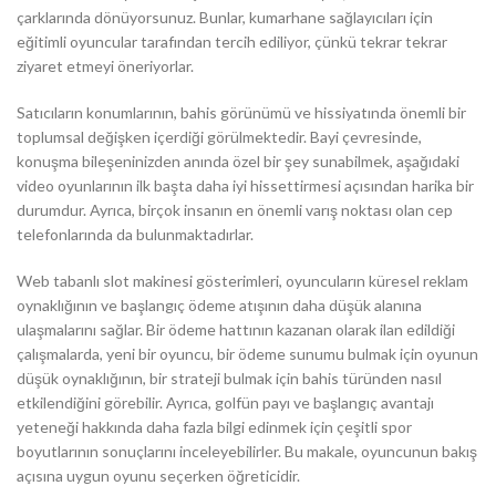
çarklarında dönüyorsunuz. Bunlar, kumarhane sağlayıcıları için
eğitimli oyuncular tarafından tercih ediliyor, çünkü tekrar tekrar
ziyaret etmeyi öneriyorlar.
Satıcıların konumlarının, bahis görünümü ve hissiyatında önemli bir
toplumsal değişken içerdiği görülmektedir. Bayi çevresinde,
konuşma bileşeninizden anında özel bir şey sunabilmek, aşağıdaki
video oyunlarının ilk başta daha iyi hissettirmesi açısından harika bir
durumdur. Ayrıca, birçok insanın en önemli varış noktası olan cep
telefonlarında da bulunmaktadırlar.
Web tabanlı slot makinesi gösterimleri, oyuncuların küresel reklam
oynaklığının ve başlangıç ​​ödeme atışının daha düşük alanına
ulaşmalarını sağlar. Bir ödeme hattının kazanan olarak ilan edildiği
çalışmalarda, yeni bir oyuncu, bir ödeme sunumu bulmak için oyunun
düşük oynaklığının, bir strateji bulmak için bahis türünden nasıl
etkilendiğini görebilir. Ayrıca, golfün payı ve başlangıç ​​avantajı
yeteneği hakkında daha fazla bilgi edinmek için çeşitli spor
boyutlarının sonuçlarını inceleyebilirler. Bu makale, oyuncunun bakış
açısına uygun oyunu seçerken öğreticidir.