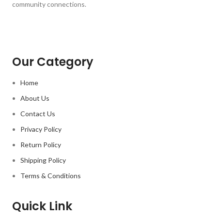
community connections.
Our Category
Home
About Us
Contact Us
Privacy Policy
Return Policy
Shipping Policy
Terms & Conditions
Quick Link