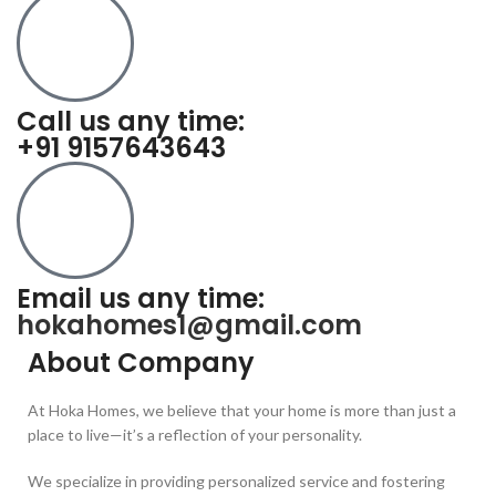
Call us any time:
+91 9157643643
Email us any time:
hokahomes1@gmail.com
About Company
At Hoka Homes, we believe that your home is more than just a
place to live—it’s a reflection of your personality.
We specialize in providing personalized service and fostering