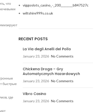
ть, что
viggoslots_casino_-_200________b847527c
ключевыми
wiltshire999s.co.uk
симизируют
RECENT POSTS
La Via degli Anelli del Pollo
January 23, 2026
No Comments
Chickena Droga – Gry
Automatycznych Hazardowych
ктронные
January 23, 2026
No Comments
ет быстрые
Vibro Casino
мов, где
January 23, 2026
No Comments
зуют