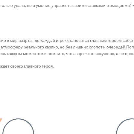
 только удача, но и умение управлять своими ставками и эмоциями,” 
вие в мир азарта, где каждый игрок становится главным героем собс
в атмосферу реального казино, но без лишних хлопот и очередей.По
ь каждым моментом и помните, что азарт – это искусство, а не прос
ждёт своего главного героя.