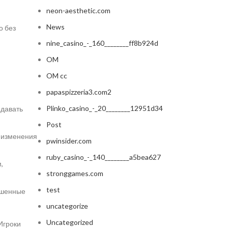
neon-aesthetic.com
News
о без
nine_casino_-_160________ff8b924d
OM
OM cc
papaspizzeria3.com2
Plinko_casino_-_20________12951d34
 давать
Post
а изменения
pwinsider.com
ruby_casino_-_140________a5bea627
,
stronggames.com
test
ышенные
uncategorize
Uncategorized
Игроки