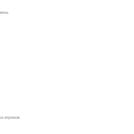
вень
–
х игроков.