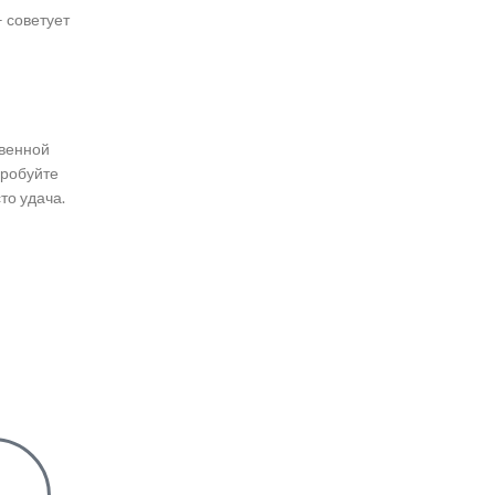
– советует
твенной
пробуйте
то удача.