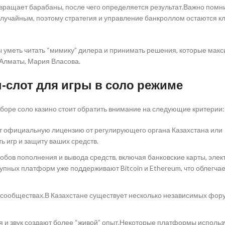
 вращает барабаны, после чего определяется результат.Важно помни
 случайным, поэтому стратегия и управление банкроллом остаются 
ы уметь читать “мимику” дилера и принимать решения, которые мак
 Алматы, Мария Власова.
‑слот для игры в соло режиме
боре соло казино стоит обратить внимание на следующие критерии:
еет официальную лицензию от регулирующего органа Казахстана или
ь игр и защиту ваших средств.
обов пополнения и вывода средств, включая банковские карты, эле
упных платформ уже поддерживают Bitcoin и Ethereum, что облегча
‑сообществах.В Казахстане существует несколько независимых фору
ия и звук создают более “живой” опыт.Некоторые платформы исполь