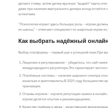
делают ставку, затем дилер вручную “выдаёт” карты или
даже при наличии виртуального дилера исход остаётся
аспектами.
“Психология играет здесь большую роль – игроки должн
их шансы,” – отмечает специалист по азартным играм из
Как выбрать надёжный онлайн
Выбор платформы – первый шаг к успешной игре.При вы
Лицензия и регулирование – убедитесь, что сайт им
международного регулятора.Это гарантирует честност
Платёжные системы – наличие широкого спектра спос
кошельки и криптовалюты.В 2025 году большинство кр
транзакции.
Отзывы игроков – изучите репутацию казино в онлайн
игроки делятся опытом и рекомендациями.
Качество графики и звука – качественная визуализац