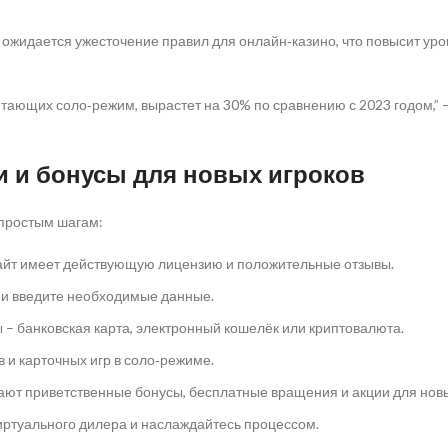
 ожидается ужесточение правил для онлайн‑казино, что повысит уро
читающих соло‑режим, вырастет на 30% по сравнению с 2023 годом,” 
ги и бонусы для новых игроков
 простым шагам:
сайт имеет действующую лицензию и положительные отзывы.
т и введите необходимые данные.
– банковская карта, электронный кошелёк или криптовалюта.
 и карточных игр в соло‑режиме.
ают приветственные бонусы, бесплатные вращения и акции для новы
виртуального дилера и наслаждайтесь процессом.