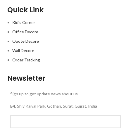
Quick Link
Kid's Corner
Office Decore
Quote Decore
Wall Decore
Order Tracking
Newsletter
Sign up to get update news about us
B4, Shiv Kaival Park, Gothan, Surat, Gujrat, India