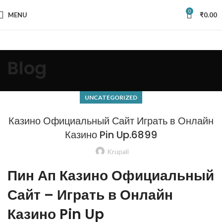
0
MENU
₹
0.00
Blog
UNCATEGORIZED
Казино Официальный Сайт Играть в Онлайн
Казино Pin Up.6899
Krupali
Пин Ап Казино Официальный
Сайт – Играть в Онлайн
Казино Pin Up