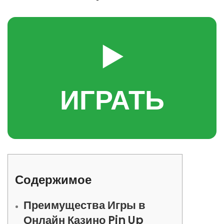
▶️
ИГРАТЬ
Содержимое
Преимущества Игры в
Онлайн Казино Pin Up