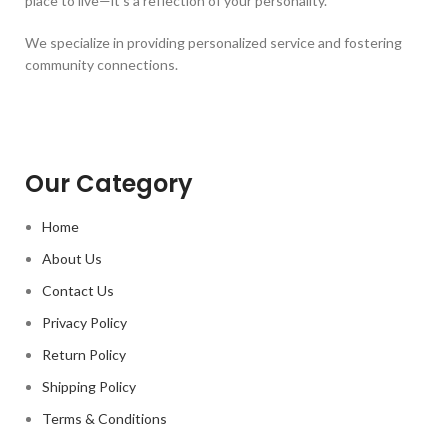
place to live—it’s a reflection of your personality.
We specialize in providing personalized service and fostering
community connections.
Our Category
Home
About Us
Contact Us
Privacy Policy
Return Policy
Shipping Policy
Terms & Conditions