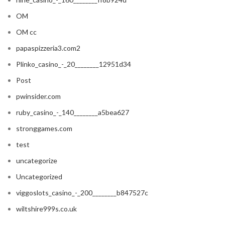
OM
OM cc
papaspizzeria3.com2
Plinko_casino_-_20________12951d34
Post
pwinsider.com
ruby_casino_-_140________a5bea627
stronggames.com
test
uncategorize
Uncategorized
viggoslots_casino_-_200________b847527c
wiltshire999s.co.uk