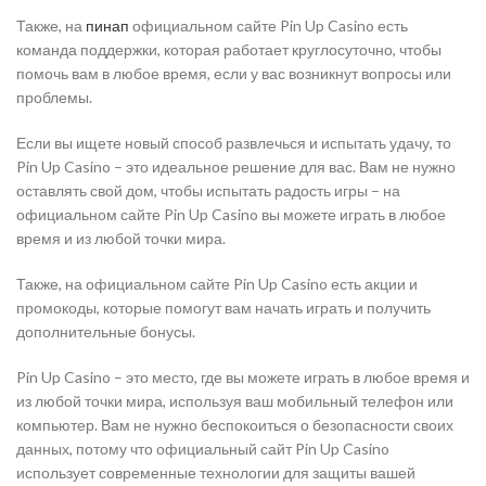
Также, на
пинап
официальном сайте Pin Up Casino есть
команда поддержки, которая работает круглосуточно, чтобы
помочь вам в любое время, если у вас возникнут вопросы или
проблемы.
Если вы ищете новый способ развлечься и испытать удачу, то
Pin Up Casino – это идеальное решение для вас. Вам не нужно
оставлять свой дом, чтобы испытать радость игры – на
официальном сайте Pin Up Casino вы можете играть в любое
время и из любой точки мира.
Также, на официальном сайте Pin Up Casino есть акции и
промокоды, которые помогут вам начать играть и получить
дополнительные бонусы.
Pin Up Casino – это место, где вы можете играть в любое время и
из любой точки мира, используя ваш мобильный телефон или
компьютер. Вам не нужно беспокоиться о безопасности своих
данных, потому что официальный сайт Pin Up Casino
использует современные технологии для защиты вашей