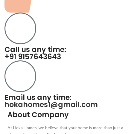
Call us any time:
+91 9157643643
Email us any time:
hokahomes1@gmail.com
About Company
At Hoka Homes, we believe that your home is more than just a